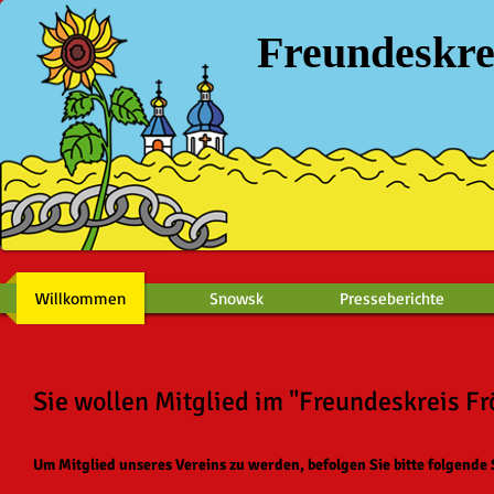
Freundeskre
Willkommen
Snowsk
Presseberichte
Sie wollen Mitglied im "Freundeskreis F
Um Mitglied unseres Vereins zu werden, befolgen Sie bitte folgende 